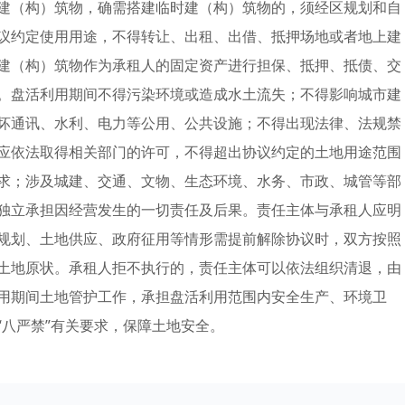
建（构）筑物，确需搭建临时建（构）筑物的，须经区规划和自
议约定使用用途，不得转让、出租、出借、抵押场地或者地上建
建（构）筑物作为承租人的固定资产进行担保、抵押、抵债、交
。盘活利用期间不得污染环境或造成水土流失；不得影响城市建
坏通讯、水利、电力等公用、公共设施；不得出现法律、法规禁
应依法取得相关部门的许可，不得超出协议约定的土地用途范围
求；涉及城建、交通、文物、生态环境、水务、市政、城管等部
独立承担因经营发生的一切责任及后果。责任主体与承租人应明
规划、土地供应、政府征用等情形需提前解除协议时，双方按照
土地原状。承租人拒不执行的，责任主体可以依法组织清退，由
用期间土地管护工作，承担盘活利用范围内安全生产、环境卫
“八严禁”有关要求，保障土地安全。