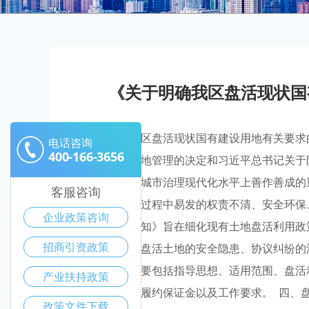
《关于明确我区盘活现状国
《关于明确我区盘活现状国有建设用地有关要求
电话咨询
400-166-3656
会关于优化土地管理的决定和习近平总书记关于
提出的在提升城市治理现代化水平上善作善成的
客服咨询
用地盘活利用过程中易发的权责不清、安全环保
企业政策咨询
主要目标《通知》旨在细化现有土地盘活利用政
招商引资政策
序，主要防范盘活土地的安全隐患、协议纠纷的
九项内容。主要包括指导思想、适用范围、盘活
产业扶持政策
程序、租金与履约保证金以及工作要求。 四、
政策文件下载