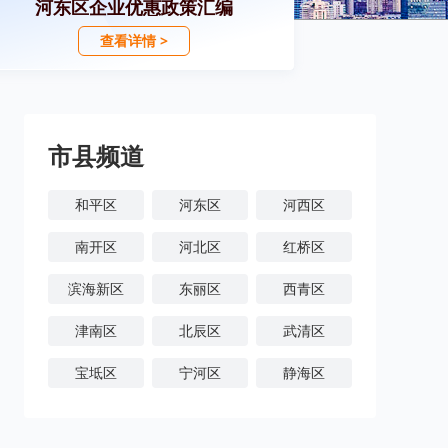
河东区企业优惠政策汇编
查看详情 >
市县频道
和平区
河东区
河西区
南开区
河北区
红桥区
滨海新区
东丽区
西青区
津南区
北辰区
武清区
宝坻区
宁河区
静海区
蓟州区